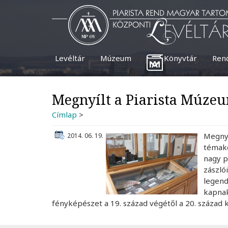
Ugrás
a
tartalomra
Levéltár
Múzeum
Könyvtár
Ren
Megnyílt a Piarista Múzeu
Címlap
>
Megnyí
2014. 06. 19.
témakö
nagy p
zászló
legend
kapnak
fényképészet a 19. század végétől a 20. század 