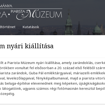
dtörténet
Kutatások
m nyári kiállítása
lt a Piarista Múzeum nyári kiállítása, amely zarándoklás, cser
rökben vonultat fel elsősorban a 20. század első feléből szárm
iarista zarándok, Guba Pál emléktárgyaival, máriazelli emlékek
ival, levelezőlapjaival, fényképalbumaival, majd a piarista vitor
ás beluga-építése elevenednek meg képeken, újságkivágásokon. 
 látogatóink, ugyanis számos régi fotómasinán keresztül bepill
közepéig.