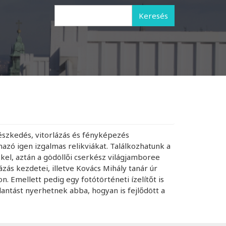
Keresés
készkedés, vitorlázás és fényképezés
azó igen izgalmas relikviákat. Találkozhatunk a
kel, aztán a gödöllői cserkész világjamboree
lázás kezdetei, illetve Kovács Mihály tanár úr
Emellett pedig egy fotótörténeti ízelítőt is
antást nyerhetnek abba, hogyan is fejlődött a