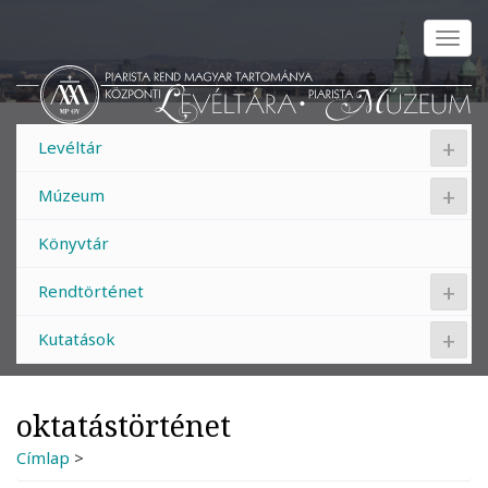
Ugrás
a
Togg
tartalomra
navig
+
Levéltár
+
Múzeum
Könyvtár
+
Rendtörténet
+
Kutatások
oktatástörténet
Címlap
>