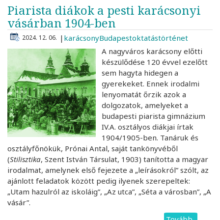
Piarista diákok a pesti karácsonyi
vásárban 1904-ben
karácsony
Budapest
oktatástörténet
2024. 12. 06.
A nagyváros karácsony előtti
készülődése 120 évvel ezelőtt
sem hagyta hidegen a
gyerekeket. Ennek irodalmi
lenyomatát őrzik azok a
dolgozatok, amelyeket a
budapesti piarista gimnázium
IV.A. osztályos diákjai írtak
1904/1905-ben. Tanáruk és
osztályfőnökük, Prónai Antal, saját tankönyvéből
(
Stilisztika
, Szent István Társulat, 1903) tanította a magyar
irodalmat, amelynek első fejezete a „leírásokról” szólt, az
ajánlott feladatok között pedig ilyenek szerepeltek:
„Utam hazulról az iskoláig”, „Az utca”, „Séta a városban”, „A
vásár”.
Tovább
(Piarist