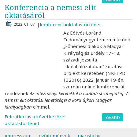
Konferencia a nemesi elit
diákok
a
oktatásáról
pesti
konferencia
oktatástörténet
2022. 01. 07.
karácso
Az Eötvös Loránd
vásárb
Tudományegyetemen működő
1904-
„Főnemesi diákok a Magyar
ben
Királyság és Erdély 17–18.
)
századi jezsuita
iskolahálózatában” kutatási
projekt keretében (NKFI PD
132018) 2022. január 19-én,
szerdán online konferenciát
rendeznek
Az intézményi keretektől a családi stratégiákig: A
nemesi elit oktatási lehetőségei a kora újkori Magyar
Királyságban
címmel.
Feliratkozás a következőre:
Tovább
(Konfer
oktatástörténet
a
nemesi
impresszum
gyűjtemények
piarista.hu